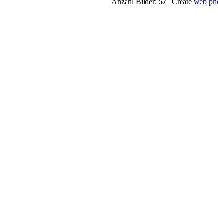
Anzahl Bilder:
57
| Create
web ph